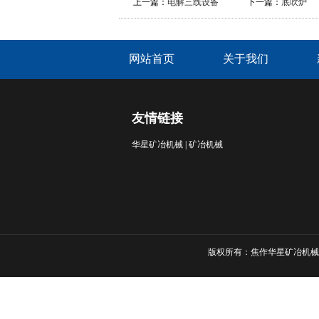
上一篇：
电解三线设备
下一篇：
底吹炉
网站首页
关于我们
友情链接
华星矿冶机械
|
矿冶机械
版权所有：焦作华星矿冶机械有限公